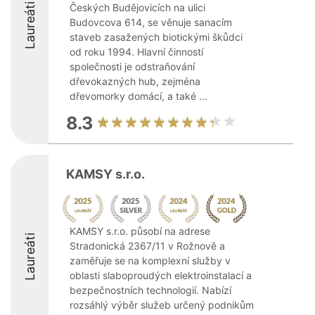
Laureáti
Českých Budějovicích na ulici
Budovcova 614, se věnuje sanacím
staveb zasažených biotickými škůdci
od roku 1994. Hlavní činností
společnosti je odstraňování
dřevokazných hub, zejména
dřevomorky domácí, a také ...
8.3
KAMSY s.r.o.
KAMSY s.r.o. působí na adrese
Laureáti
Stradonická 2367/11 v Rožnově a
zaměřuje se na komplexní služby v
oblasti slaboproudých elektroinstalací a
bezpečnostních technologií. Nabízí
rozsáhlý výběr služeb určený podnikům