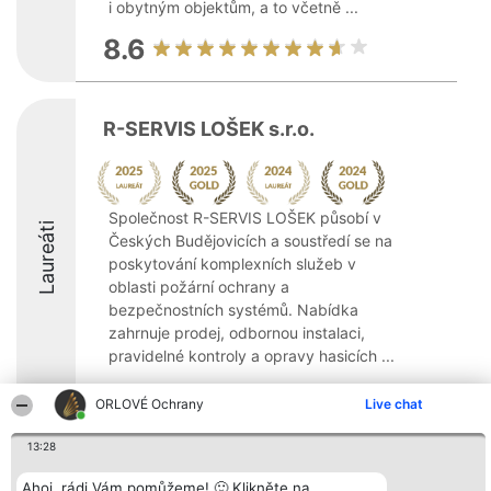
i obytným objektům, a to včetně ...
8.6
R-SERVIS LOŠEK s.r.o.
Společnost R-SERVIS LOŠEK působí v
Laureáti
Českých Budějovicích a soustředí se na
poskytování komplexních služeb v
oblasti požární ochrany a
bezpečnostních systémů. Nabídka
zahrnuje prodej, odbornou instalaci,
pravidelné kontroly a opravy hasicích ...
8.7
ORLOVÉ Ochrany
Live chat
13:28
Organizátor hlasování
Plebiscyt
Kontakt
Ahoj, rádi Vám pomůžeme! 🙂 Klikněte na
Bright Side Solutions sp. z o.
Vítězové
Kontakt