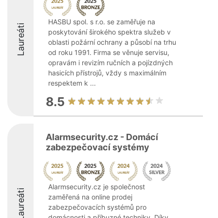
HASBU spol. s r.o. se zaměřuje na
Laureáti
poskytování širokého spektra služeb v
oblasti požární ochrany a působí na trhu
od roku 1991. Firma se věnuje servisu,
opravám i revizím ručních a pojízdných
hasicích přístrojů, vždy s maximálním
respektem k ...
8.5
Alarmsecurity.cz - Domácí
zabezpečovací systémy
Alarmsecurity.cz je společnost
Laureáti
zaměřená na online prodej
zabezpečovacích systémů pro
domácnosti a příbuzné techniky. Díky