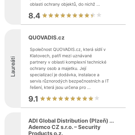
oblasti ochrany objektů, do nichž ...
8.4
QUOVADIS.cz
Společnost QUOVADIS.cz, která sídlí v
Klatovech, patří mezi uznávané
Laureáti
partnery v oblasti komplexní technické
ochrany osob a majetku. Její
specializací je dodávka, instalace a
servis různorodých bezpečnostních a IT
řešení, která jsou určena pro ...
9.1
ADI Global Distribution (Plzeň) ...
Ademco CZ s.r.o. – Security
Products o.z.