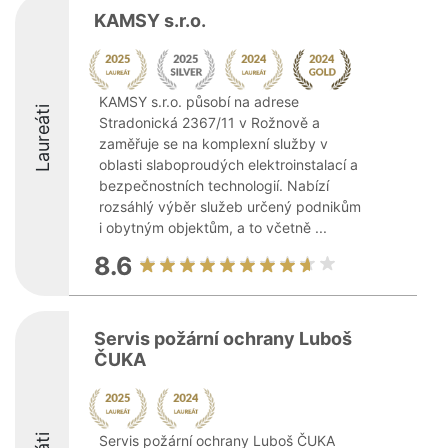
KAMSY s.r.o.
KAMSY s.r.o. působí na adrese
Laureáti
Stradonická 2367/11 v Rožnově a
zaměřuje se na komplexní služby v
oblasti slaboproudých elektroinstalací a
bezpečnostních technologií. Nabízí
rozsáhlý výběr služeb určený podnikům
i obytným objektům, a to včetně ...
8.6
Servis požární ochrany Luboš
ČUKA
Servis požární ochrany Luboš ČUKA