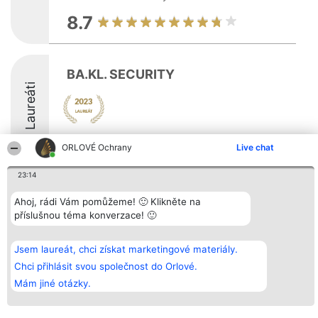
8.7
BA.KL. SECURITY
Laureáti
ORLOVÉ Ochrany
Live chat
23:14
Organizátor hlasování
Plebiscyt
Kontakt
Ahoj, rádi Vám pomůžeme! 🙂 Klikněte na
Bright Side Solutions sp. z o.
Vítězové
Kontakt
příslušnou téma konverzace! 🙂
o. sp. k.
Seznam všech
ul. Ruska 22
laureátů
Wrocław 50-079
Zásady
KRS 0000749100 | Regon
Pravidla
Jsem laureát, chci získat marketingové materiály.
381313360 | NIP 8943132676
Zásady
Chci přihlásit svou společnost do Orlové.
ochrany
osobních údajů
Mám jiné otázky.