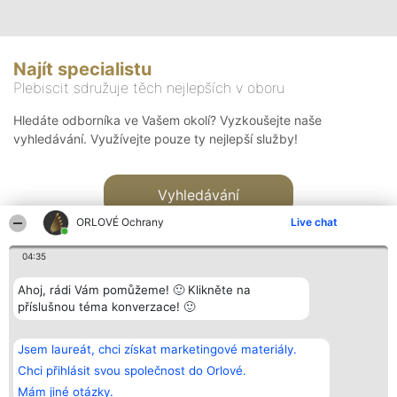
Najít specialistu
Plebiscit sdružuje těch nejlepších v oboru
Hledáte odborníka ve Vašem okolí? Vyzkoušejte naše
vyhledávání. Využívejte pouze ty nejlepší služby!
Vyhledávání
ORLOVÉ Ochrany
Live chat
04:35
Ahoj, rádi Vám pomůžeme! 🙂 Klikněte na
příslušnou téma konverzace! 🙂
Organizátor hlasování
Plebiscyt
Kontakt
Bright Side Solutions sp. z o.
Vítězové
Kontakt
Jsem laureát, chci získat marketingové materiály.
o. sp. k.
Seznam všech
ul. Ruska 22
laureátů
Chci přihlásit svou společnost do Orlové.
Wrocław 50-079
Zásady
Mám jiné otázky.
KRS 0000749100 | Regon
Pravidla