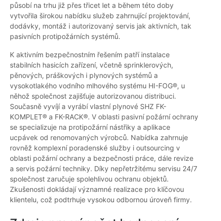
působí na trhu již přes třicet let a během této doby
vytvořila širokou nabídku služeb zahrnující projektování,
dodávky, montáž i autorizovaný servis jak aktivních, tak
pasivních protipožárních systémů.
K aktivním bezpečnostním řešením patří instalace
stabilních hasicích zařízení, včetně sprinklerových,
pěnových, práškových i plynových systémů a
vysokotlakého vodního mlhového systému HI-FOG®, u
něhož společnost zajišťuje autorizovanou distribuci.
Současně vyvíjí a vyrábí vlastní plynové SHZ FK-
KOMPLET® a FK-RACK®. V oblasti pasivní požární ochrany
se specializuje na protipožární nástřiky a aplikace
ucpávek od renomovaných výrobců. Nabídka zahrnuje
rovněž komplexní poradenské služby i outsourcing v
oblasti požární ochrany a bezpečnosti práce, dále revize
a servis požární techniky. Díky nepřetržitému servisu 24/7
společnost zaručuje spolehlivou ochranu objektů.
Zkušenosti dokládají významné realizace pro klíčovou
klientelu, což podtrhuje vysokou odbornou úroveň firmy.