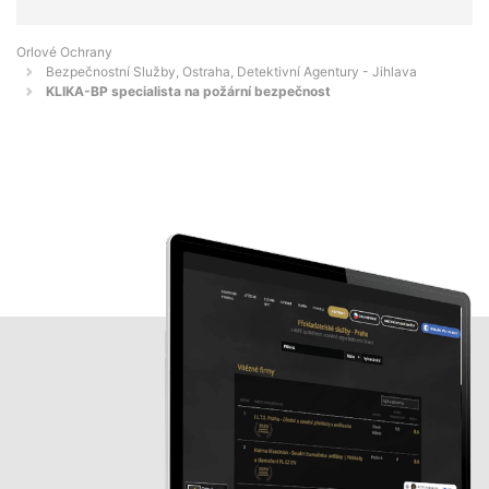
Orlové Ochrany
Bezpečnostní Služby, Ostraha, Detektivní Agentury - Jihlava
KLIKA-BP specialista na požární bezpečnost