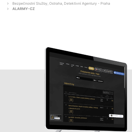
Bezpečnostní Služby, Ostraha, Detektivní Agentury - Praha
ALARMY-CZ