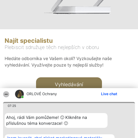
Najít specialistu
Plebiscit sdružuje těch nejlepších v oboru
Hledáte odborníka ve Vašem okolí? Vyzkoušejte naše
vyhledávání. Využívejte pouze ty nejlepší služby!
Vyhledávání
ORLOVÉ Ochrany
Live chat
07:25
Ahoj, rádi Vám pomůžeme! 🙂 Klikněte na
příslušnou téma konverzace! 🙂
Organizátor hlasování
Plebiscyt
Kontakt
Bright Side Solutions sp. z o.
Vítězové
Kontakt