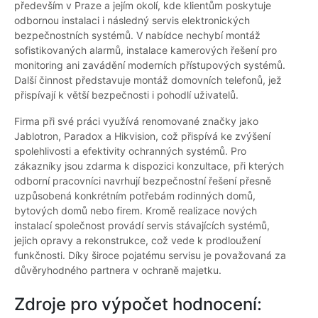
především v Praze a jejím okolí, kde klientům poskytuje
odbornou instalaci i následný servis elektronických
bezpečnostních systémů. V nabídce nechybí montáž
sofistikovaných alarmů, instalace kamerových řešení pro
monitoring ani zavádění moderních přístupových systémů.
Další činnost představuje montáž domovních telefonů, jež
přispívají k větší bezpečnosti i pohodlí uživatelů.
Firma při své práci využívá renomované značky jako
Jablotron, Paradox a Hikvision, což přispívá ke zvýšení
spolehlivosti a efektivity ochranných systémů. Pro
zákazníky jsou zdarma k dispozici konzultace, při kterých
odborní pracovníci navrhují bezpečnostní řešení přesně
uzpůsobená konkrétním potřebám rodinných domů,
bytových domů nebo firem. Kromě realizace nových
instalací společnost provádí servis stávajících systémů,
jejich opravy a rekonstrukce, což vede k prodloužení
funkčnosti. Díky široce pojatému servisu je považovaná za
důvěryhodného partnera v ochraně majetku.
Zdroje pro výpočet hodnocení: