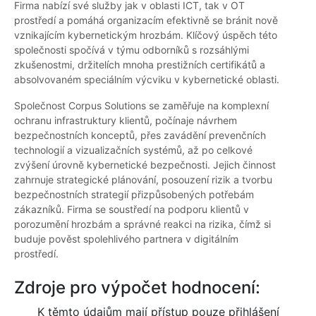
Firma nabízí své služby jak v oblasti ICT, tak v OT
prostředí a pomáhá organizacím efektivně se bránit nově
vznikajícím kybernetickým hrozbám. Klíčový úspěch této
společnosti spočívá v týmu odborníků s rozsáhlými
zkušenostmi, držitelích mnoha prestižních certifikátů a
absolvovaném speciálním výcviku v kybernetické oblasti.
Společnost Corpus Solutions se zaměřuje na komplexní
ochranu infrastruktury klientů, počínaje návrhem
bezpečnostních konceptů, přes zavádění prevenčních
technologií a vizualizačních systémů, až po celkové
zvýšení úrovně kybernetické bezpečnosti. Jejich činnost
zahrnuje strategické plánování, posouzení rizik a tvorbu
bezpečnostních strategií přizpůsobených potřebám
zákazníků. Firma se soustředí na podporu klientů v
porozumění hrozbám a správné reakci na rizika, čímž si
buduje pověst spolehlivého partnera v digitálním
prostředí.
Zdroje pro výpočet hodnocení:
K těmto údajům mají přístup pouze přihlášení