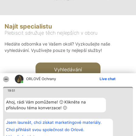
Najít specialistu
Plebiscit sdružuje těch nejlepších v oboru
Hledáte odborníka ve Vašem okolí? Vyzkoušejte naše
vyhledávání. Využívejte pouze ty nejlepší služby!
Vyhledávání
ORLOVÉ Ochrany
Live chat
19:51
Ahoj, rádi Vám pomůžeme! 🙂 Klikněte na
příslušnou téma konverzace! 🙂
Organizátor hlasování
Plebiscyt
Kontakt
Bright Side Solutions sp. z o.
Vítězové
Kontakt
Jsem laureát, chci získat marketingové materiály.
o. sp. k.
Seznam všech
ul. Ruska 22
laureátů
Chci přihlásit svou společnost do Orlové.
Wrocław 50-079
Zásady