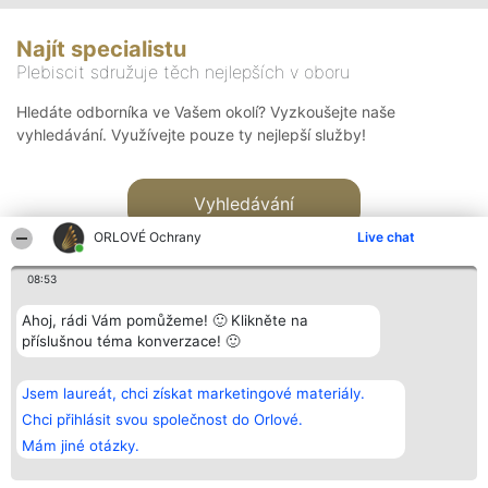
Najít specialistu
Plebiscit sdružuje těch nejlepších v oboru
Hledáte odborníka ve Vašem okolí? Vyzkoušejte naše
vyhledávání. Využívejte pouze ty nejlepší služby!
Vyhledávání
ORLOVÉ Ochrany
Live chat
08:53
Ahoj, rádi Vám pomůžeme! 🙂 Klikněte na
příslušnou téma konverzace! 🙂
Organizátor hlasování
Plebiscyt
Kontakt
Bright Side Solutions sp. z o.
Vítězové
Kontakt
Jsem laureát, chci získat marketingové materiály.
o. sp. k.
Seznam všech
ul. Ruska 22
laureátů
Chci přihlásit svou společnost do Orlové.
Wrocław 50-079
Zásady
Mám jiné otázky.
KRS 0000749100 | Regon
Pravidla
381313360 | NIP 8943132676
Zásady
ochrany