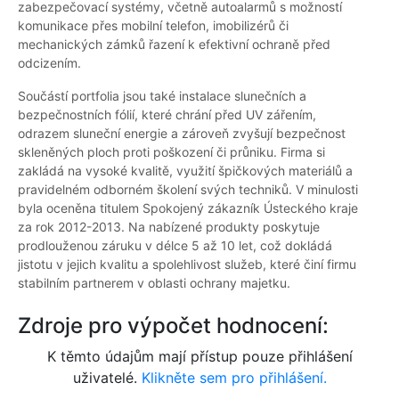
zabezpečovací systémy, včetně autoalarmů s možností
komunikace přes mobilní telefon, imobilizérů či
mechanických zámků řazení k efektivní ochraně před
odcizením.
Součástí portfolia jsou také instalace slunečních a
bezpečnostních fólií, které chrání před UV zářením,
odrazem sluneční energie a zároveň zvyšují bezpečnost
skleněných ploch proti poškození či průniku. Firma si
zakládá na vysoké kvalitě, využití špičkových materiálů a
pravidelném odborném školení svých techniků. V minulosti
byla oceněna titulem Spokojený zákazník Ústeckého kraje
za rok 2012-2013. Na nabízené produkty poskytuje
prodlouženou záruku v délce 5 až 10 let, což dokládá
jistotu v jejich kvalitu a spolehlivost služeb, které činí firmu
stabilním partnerem v oblasti ochrany majetku.
Zdroje pro výpočet hodnocení:
K těmto údajům mají přístup pouze přihlášení
uživatelé.
Klikněte sem pro přihlášení.