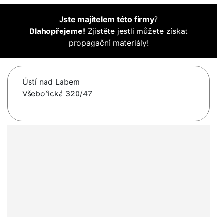
Jste majitelem této firmy
?
Blahopřejeme!
Zjistěte jestli můžete získat
propagační materiály!
Ústí nad Labem
Všebořická 320/47