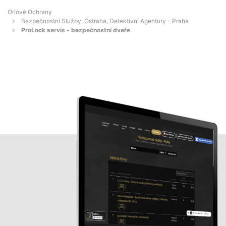
Orlové Ochrany
Bezpečnostní Služby, Ostraha, Detektivní Agentury - Praha
ProLock servis - bezpečnostní dveře