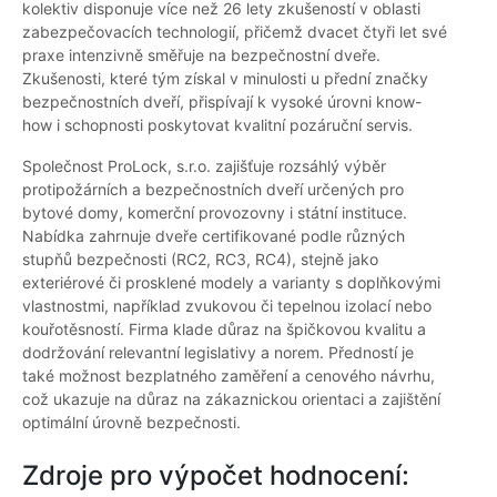
kolektiv disponuje více než 26 lety zkušeností v oblasti
zabezpečovacích technologií, přičemž dvacet čtyři let své
praxe intenzivně směřuje na bezpečnostní dveře.
Zkušenosti, které tým získal v minulosti u přední značky
bezpečnostních dveří, přispívají k vysoké úrovni know-
how i schopnosti poskytovat kvalitní pozáruční servis.
Společnost ProLock, s.r.o. zajišťuje rozsáhlý výběr
protipožárních a bezpečnostních dveří určených pro
bytové domy, komerční provozovny i státní instituce.
Nabídka zahrnuje dveře certifikované podle různých
stupňů bezpečnosti (RC2, RC3, RC4), stejně jako
exteriérové či prosklené modely a varianty s doplňkovými
vlastnostmi, například zvukovou či tepelnou izolací nebo
kouřotěsností. Firma klade důraz na špičkovou kvalitu a
dodržování relevantní legislativy a norem. Předností je
také možnost bezplatného zaměření a cenového návrhu,
což ukazuje na důraz na zákaznickou orientaci a zajištění
optimální úrovně bezpečnosti.
Zdroje pro výpočet hodnocení: