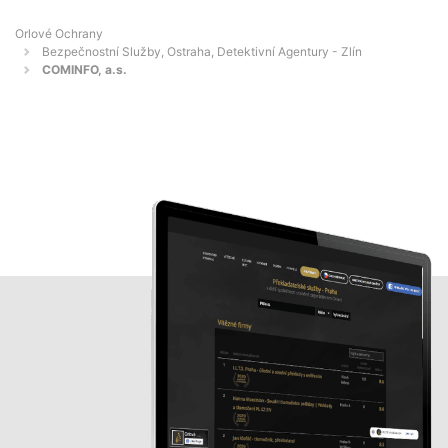
Orlové Ochrany
Bezpečnostní Služby, Ostraha, Detektivní Agentury - Zlín
COMINFO, a.s.