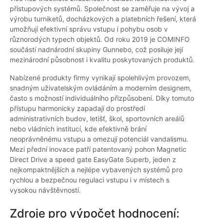
přístupových systémů. Společnost se zaměřuje na vývoj a
výrobu turniketů, docházkových a platebních řešení, která
umožňují efektivní správu vstupu i pohybu osob v
různorodých typech objektů. Od roku 2019 je COMINFO
součástí nadnárodní skupiny Gunnebo, což posiluje její
mezinárodní působnost i kvalitu poskytovaných produktů.
Nabízené produkty firmy vynikají spolehlivým provozem,
snadným uživatelským ovládáním a moderním designem,
často s možností individuálního přizpůsobení. Díky tomuto
přístupu harmonicky zapadají do prostředí
administrativních budov, letišť, škol, sportovních areálů
nebo vládních institucí, kde efektivně brání
neoprávněnému vstupu a omezují potenciál vandalismu.
Mezi přední inovace patří patentovaný pohon Magnetic
Direct Drive a speed gate EasyGate Superb, jeden z
nejkompaktnějších a nejlépe vybavených systémů pro
rychlou a bezpečnou regulaci vstupu i v místech s
vysokou návštěvností.
Zdroje pro výpočet hodnocení: