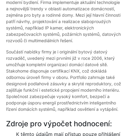
moderní bydlení. Firma implementuje aktuální technologie
a nejnovější trendy v oblasti automatizace domácností,
zejména pro byty a rodinné domy. Mezi její hlavní činnosti
patří návrhy, projektování a realizace slaboproudých
systémů, například IP kamer, elektronických
zabezpečovacích systémů, požárních systémů, datových
rozvodů či multimediálních řešení.
Součástí nabídky firmy je i originální bytový datový
rozvaděč, uvedený mezi prvními již v roce 2006, který
umožňuje kompletní organizaci domácí datové sítě.
Stakohome disponuje certifikací KNX, což dokládá
odbornou úroveň firmy v oboru. Portfolio zahrnuje také
designové podlahové zásuvky a skryté reproduktory, což
zajišťuje funkční i estetické propojení moderního interiéru.
Společnost zabezpečuje vysoký komfort, bezpečí a
podporuje úsporu energií prostřednictvím inteligentního
řízení domácích systémů, například osvětlení a vytápění.
Zdroje pro výpočet hodnocení:
K těmto údajům mají přístup pouze přihlášení