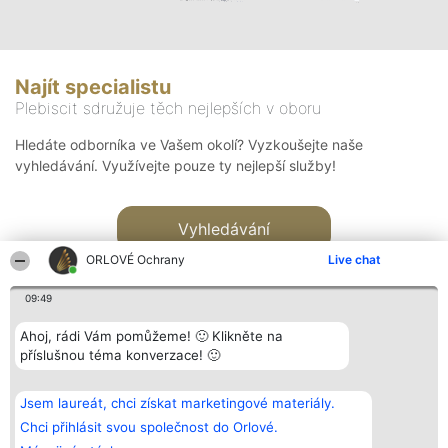
Najít specialistu
Plebiscit sdružuje těch nejlepších v oboru
Hledáte odborníka ve Vašem okolí? Vyzkoušejte naše
vyhledávání. Využívejte pouze ty nejlepší služby!
Vyhledávání
ORLOVÉ Ochrany
Live chat
09:49
Ahoj, rádi Vám pomůžeme! 🙂 Klikněte na
příslušnou téma konverzace! 🙂
Organizátor hlasování
Plebiscyt
Kontakt
Bright Side Solutions sp. z o.
Vítězové
Kontakt
Jsem laureát, chci získat marketingové materiály.
o. sp. k.
Seznam všech
ul. Ruska 22
laureátů
Chci přihlásit svou společnost do Orlové.
Wrocław 50-079
Zásady