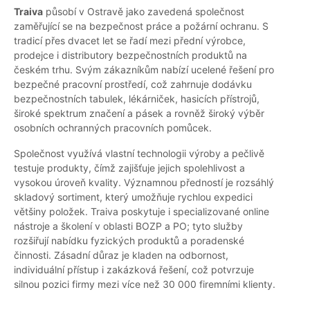
Traiva
působí v Ostravě jako zavedená společnost
zaměřující se na bezpečnost práce a požární ochranu. S
tradicí přes dvacet let se řadí mezi přední výrobce,
prodejce i distributory bezpečnostních produktů na
českém trhu. Svým zákazníkům nabízí ucelené řešení pro
bezpečné pracovní prostředí, což zahrnuje dodávku
bezpečnostních tabulek, lékárniček, hasicích přístrojů,
široké spektrum značení a pásek a rovněž široký výběr
osobních ochranných pracovních pomůcek.
Společnost využívá vlastní technologii výroby a pečlivě
testuje produkty, čímž zajišťuje jejich spolehlivost a
vysokou úroveň kvality. Významnou předností je rozsáhlý
skladový sortiment, který umožňuje rychlou expedici
většiny položek. Traiva poskytuje i specializované online
nástroje a školení v oblasti BOZP a PO; tyto služby
rozšiřují nabídku fyzických produktů a poradenské
činnosti. Zásadní důraz je kladen na odbornost,
individuální přístup i zakázková řešení, což potvrzuje
silnou pozici firmy mezi více než 30 000 firemními klienty.