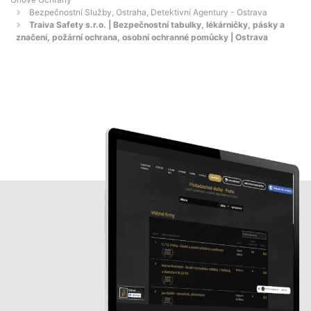
Bezpečnostní Služby, Ostraha, Detektivní Agentury - Ostrava
Traiva Safety s.r.o. | Bezpečnostní tabulky, lékárničky, pásky a
značení, požární ochrana, osobní ochranné pomůcky | Ostrava