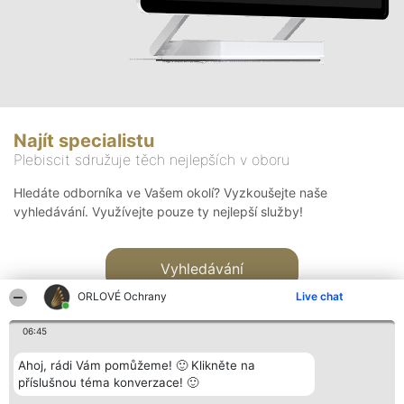
Najít specialistu
Plebiscit sdružuje těch nejlepších v oboru
Hledáte odborníka ve Vašem okolí? Vyzkoušejte naše
vyhledávání. Využívejte pouze ty nejlepší služby!
Vyhledávání
ORLOVÉ Ochrany
Live chat
06:45
Ahoj, rádi Vám pomůžeme! 🙂 Klikněte na
příslušnou téma konverzace! 🙂
Organizátor hlasování
Plebiscyt
Kontakt