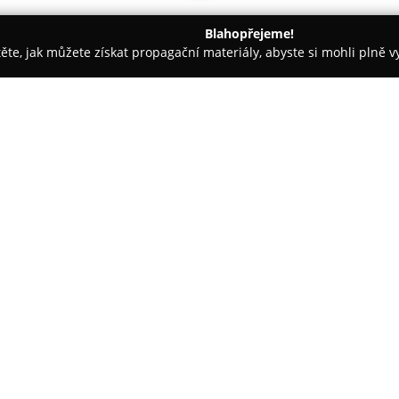
Blahopřejeme!
těte, jak můžete získat propagační materiály, abyste si mohli plně 
Detektivní Agentury - Brno-venkov
Foxdot
O společnosti:
Společnost
FOXDOT
sídlí v Úje
komplexního zabezpečení objekt
spolehlivá řešení jak pro domácn
hlavní služby patří instalace 
elektronických zabezpečovacích
EZS lze napojit na pult centráln
reakci v případě incidentu.
FOXDOT se zaměřuje na individu
poskytuje vysokou úroveň popro