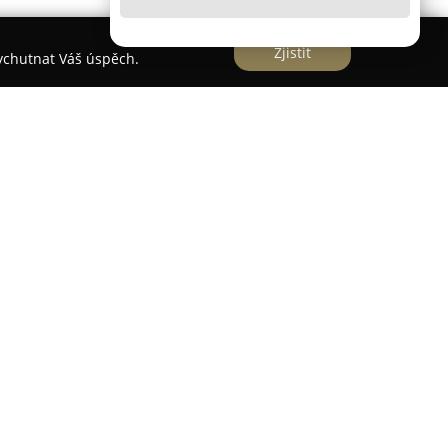
Zjistit
vychutnat Váš úspěch.
zdě u Brna a patří mezi přední odborníky v oblasti
ů a výstavby datových sítí. Firma nabízí
osti a byty, tak pro firemní prostory. Mezi její
pokročilých kamerových systémů, moderních
 systémů (EZS) a systémů požární signalizace.
í ochrany, což zajistí nepřetržitý dohled a rychlou
ální přístup k potřebám jednotlivých klientů a
dejní péče. Veškeré instalace provádí pouze s