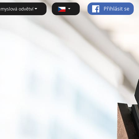
Přihlásit se
ůmyslová odvětví