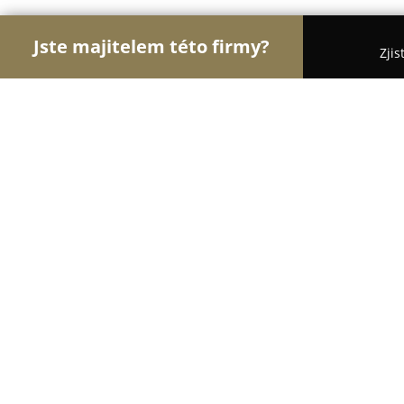
Jste majitelem této firmy?
Zjis
Orlové Ochrany
Bezpečnostní Služby, Ostraha, 
Foxdot
9.8
(65)
Újezd u Brna, Újezd u Brna
Zobrazit telefonní číslo