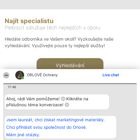
Najít specialistu
Plebiscit sdružuje těch nejlepších v oboru
Hledáte odborníka ve Vašem okolí? Vyzkoušejte naše
vyhledávání. Využívejte pouze ty nejlepší služby!
Vyhledávání
ORLOVÉ Ochrany
Live chat
17:46
Ahoj, rádi Vám pomůžeme! 🙂 Klikněte na
příslušnou téma konverzace! 🙂
Organizátor hlasování
Plebiscyt
Kontakt
Bright Side Solutions sp. z o.
Vítězové
Kontakt
Jsem laureát, chci získat marketingové materiály.
o. sp. k.
Seznam všech
ul. Ruska 22
laureátů
Chci přihlásit svou společnost do Orlové.
Wrocław 50-079
Zásady
Mám jiné otázky.
KRS 0000749100 | Regon
Pravidla
381313360 | NIP 8943132676
Zásady