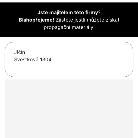
Jste majitelem této firmy
?
Blahopřejeme!
Zjistěte jestli můžete získat
propagační materiály!
Jičín
Švestková 1304