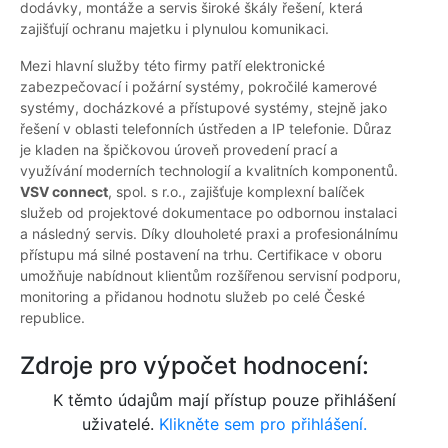
dodávky, montáže a servis široké škály řešení, která
zajišťují ochranu majetku i plynulou komunikaci.
Mezi hlavní služby této firmy patří elektronické
zabezpečovací i požární systémy, pokročilé kamerové
systémy, docházkové a přístupové systémy, stejně jako
řešení v oblasti telefonních ústředen a IP telefonie. Důraz
je kladen na špičkovou úroveň provedení prací a
využívání moderních technologií a kvalitních komponentů.
VSV connect
, spol. s r.o., zajišťuje komplexní balíček
služeb od projektové dokumentace po odbornou instalaci
a následný servis. Díky dlouholeté praxi a profesionálnímu
přístupu má silné postavení na trhu. Certifikace v oboru
umožňuje nabídnout klientům rozšířenou servisní podporu,
monitoring a přidanou hodnotu služeb po celé České
republice.
Zdroje pro výpočet hodnocení:
K těmto údajům mají přístup pouze přihlášení
uživatelé.
Klikněte sem pro přihlášení.