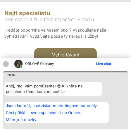
Najít specialistu
Plebiscit sdružuje těch nejlepších v oboru
Hledáte odborníka ve Vašem okolí? Vyzkoušejte naše
vyhledávání. Využívejte pouze ty nejlepší služby!
Vyhledávání
ORLOVÉ Ochrany
Live chat
20:16
Ahoj, rádi Vám pomůžeme! 🙂 Klikněte na
příslušnou téma konverzace! 🙂
Organizátor hlasování
Plebiscyt
Kontakt
Bright Side Solutions sp. z o.
Vítězové
Kontakt
Jsem laureát, chci získat marketingové materiály.
o. sp. k.
Seznam všech
ul. Ruska 22
laureátů
Chci přihlásit svou společnost do Orlové.
Wrocław 50-079
Zásady
Mám jiné otázky.
KRS 0000749100 | Regon
Pravidla
381313360 | NIP 8943132676
Zásady
ochrany